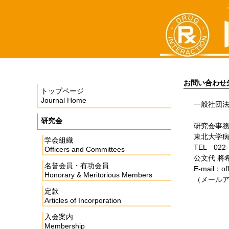
お問い合わせ
トップページ
Journal Home
一般社団
研究会
研究会事
東北大学
学会組織
TEL 022-
Officers and Committees
公文代 將
名誉会員・有功会員
E-mail：off
Honorary & Meritorious Members
（メール
定款
Articles of Incorporation
入会案内
Membership